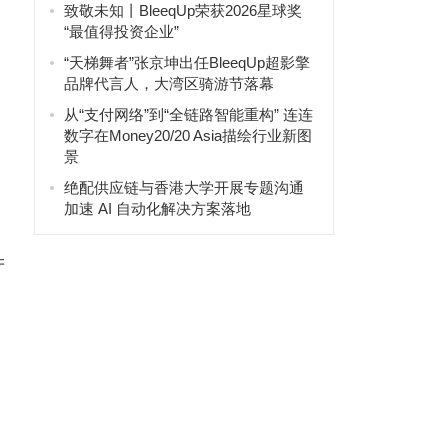
致敬未知丨BleeqUp荣获2026星球奖
“最值得投资企业”
“天梯舞者”张京坤出任BleeqUp超影擎
品牌代言人，大湾区骑游节落幕
从“支付网络”到“全链路智能重构” 连连
数字在Money20/20 Asia描绘行业新图
景
绝配供应链与香港大学开展专题沟通
加速 AI 自动化解决方案落地
产