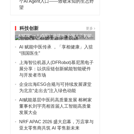
个AI Agent入口——致敬未知的生态野
望
科技创新
更多
AI赋能“一人成军” “息壤杯”全国人工智能
OPC创新大赛正...
AI 赋能中医传承 ，「享相健康」入驻
“强国医生”
上海智位机器人(DFRobot)慕尼黑电子
展分享：以供应链创新赋能智能硬件
与开发者市场
企业出海ESG合规与可持续发展课堂
为北京“走出去”注入绿色动能
AI赋能基层中医药高质量发展 榕树家
董事长刘宇亮相首届人工智能高质量
发展大会
NRF APAC 2026 盛大启幕，万店掌与
亚太零售商共筑 AI 零售新未来