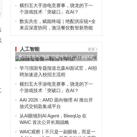
横扫五大手游电竞赛事，骁龙的下一
个游戏技术「突破口」在AI？
数实共生，赋能终端｜绝配供应链×全
来店深度协同，激活餐饮数智新势能
迭
续
人工智能
更多
视比特发布“翔睿”智能体平台：让AI踏踏
实实帮一线员工干活
学习强国专题报道北森AI面试官，AI招
聘加速进入校招主流程
横扫五大手游电竞赛事，骁龙的下一
工
个游戏技术「突破口」在AI？
AAI 2026：AMD 面向物理 AI 推出开
放式交钥匙集成平台
从AI眼镜到AI Agent，BleeqUp 在
WAIC 首次公开长期战略
WAIC观察丨不只是一副眼镜，而是一