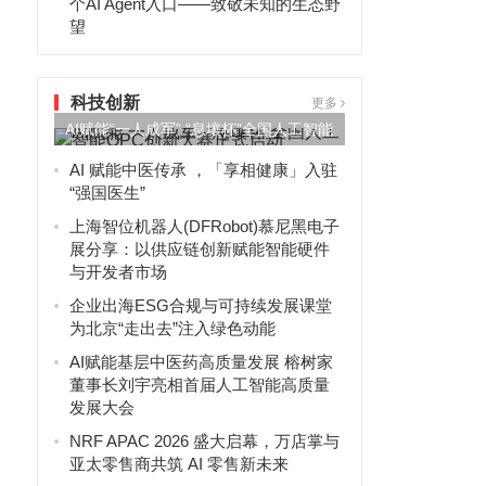
个AI Agent入口——致敬未知的生态野
望
科技创新
更多
AI赋能“一人成军” “息壤杯”全国人工智能
OPC创新大赛正...
AI 赋能中医传承 ，「享相健康」入驻
“强国医生”
上海智位机器人(DFRobot)慕尼黑电子
展分享：以供应链创新赋能智能硬件
与开发者市场
企业出海ESG合规与可持续发展课堂
为北京“走出去”注入绿色动能
AI赋能基层中医药高质量发展 榕树家
董事长刘宇亮相首届人工智能高质量
发展大会
NRF APAC 2026 盛大启幕，万店掌与
亚太零售商共筑 AI 零售新未来