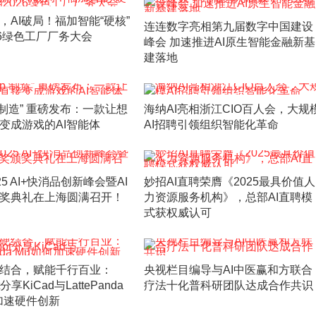
，AI破局！福加智能“硬核”
连连数字亮相第九届数字中国建设
26绿色工厂厂务大会
峰会 加速推进AI原生智能金融新基
建落地
ap 制造” 重磅发布：一款让想
海纳AI亮相浙江CIO百人会，大规
变成游戏的AI智能体
AI招聘引领组织智能化革命
025 AI+快消品创新峰会暨AI
妙招AI直聘荣膺《2025最具价值人
奖典礼在上海圆满召开！
力资源服务机构》，总部AI直聘模
式获权威认可
结合，赋能千行百业：
央视栏目编导与AI中医赢和方联合
t分享KiCad与LattePanda
疗法十化普科研团队达成合作共识
加速硬件创新