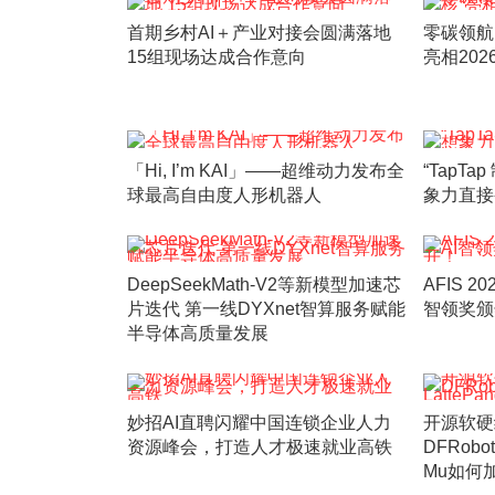
首期乡村AI＋产业对接会圆满落地
零碳领航
15组现场达成合作意向
亮相20
「Hi, I’m KAI」——超维动力发布全
“TapT
球最高自由度人形机器人
象力直接
DeepSeekMath-V2等新模型加速芯
AFIS 2
片迭代 第一线DYXnet智算服务赋能
智领奖颁
半导体高质量发展
妙招AI直聘闪耀中国连锁企业人力
开源软硬
资源峰会，打造人才极速就业高铁
DFRobo
Mu如何