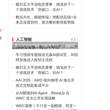
横扫五大手游电竞赛事，骁龙的下一
个游戏技术「突破口」在AI？
数实共生，赋能终端｜绝配供应链×全
来店深度协同，激活餐饮数智新势能
模
人工智能
更多
视比特发布“翔睿”智能体平台：让AI踏踏
实实帮一线员工干活
学习强国专题报道北森AI面试官，AI招
聘加速进入校招主流程
横扫五大手游电竞赛事，骁龙的下一
个游戏技术「突破口」在AI？
AAI 2026：AMD 面向物理 AI 推出开
放式交钥匙集成平台
从AI眼镜到AI Agent，BleeqUp 在
WAIC 首次公开长期战略
WAIC观察丨不只是一副眼镜，而是一