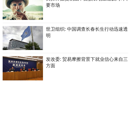
要市场
世卫组织: 中国调查长春长生行动迅速透
明
发改委: 贸易摩擦背景下就业信心来自三
方面
伊万卡称将关闭个人时尚品牌，其家族
生意备受诟病
摩洛哥撒哈拉攻略干货，解锁网红拍照
点